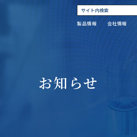
製品情報
会社情報
ックアップ
 嫌気性菌関連
- 回転式蒸留装置の特長
お知らせ
 キミツとは
- ハイドラフロックの特長
 アネロパックシリーズの特長
- 新型コロナウイルス関連
 データライブラリ
- ドローン輸送実証実験
品情報
 食品微生物検査関連
- 臨床微生物検査関連