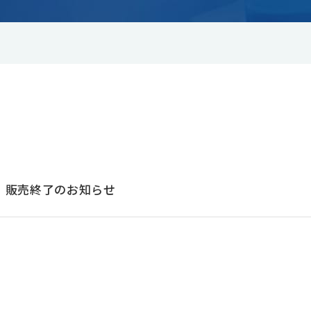
 感染性物質輸送
- 感染対策関連
 細胞・組織培養
- 定温輸送
 分析機器関連
- ステンレス製品関連
カタログダウンロード
お問い合わせ
3D）販売終了のお知らせ