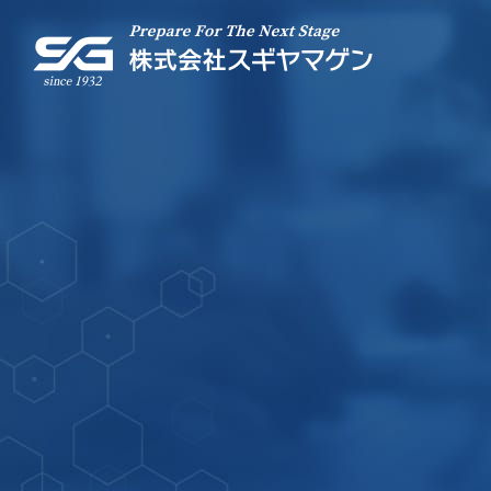
ピ
TOP
-
事業内容
-
- 微生物事業部
-
- 理化学事業部
-
- Cool Lab 事業部
製
-