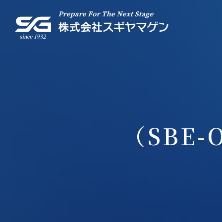
ピ
TOP
-
事業内容
（SBE-
-
- 微生物事業部
-
- 理化学事業部
-
- Cool Lab 事業部
製
-