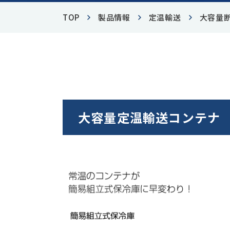
-
TOP
製品情報
定温輸送
大容量
-
-
03-3814-0285
TEL
大容量定温輸送コンテナ
受付時間 9:00～17:00