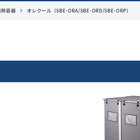
 感染性物質輸送
- 感染対策関連
断熱容器
オレクール（SBE-ORA/SBE-ORD/SBE-ORP）
 細胞・組織培養
- 定温輸送
 分析機器関連
- ステンレス製品関連
カタログダウンロード
お問い合わせ