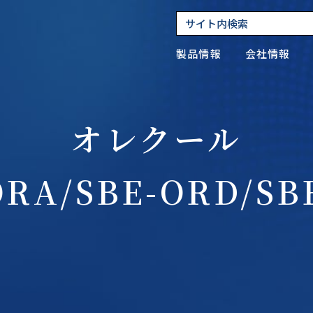
製品情報
会社情報
オレクール
ックアップ
 嫌気性菌関連
- 回転式蒸留装置の特長
ORA/SBE-ORD/SB
 キミツとは
- ハイドラフロックの特長
 アネロパックシリーズの特長
- 新型コロナウイルス関連
 データライブラリ
- ドローン輸送実証実験
品情報
 食品微生物検査関連
- 臨床微生物検査関連