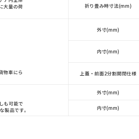
折り畳み時寸法(mm)
に大量の荷
外寸(mm)
内寸(mm)
貨物車にら
上蓋・前面2分割開閉仕様
外寸(mm)
しも可能で
内寸(mm)
的な製品です。