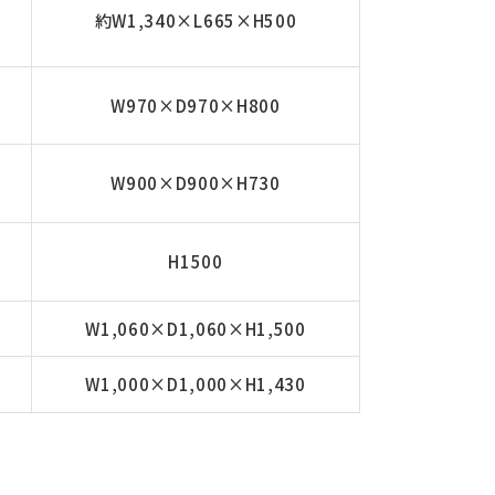
約W1,340×L665×H500
W970×D970×H800
W900×D900×H730
H1500
W1,060×D1,060×H1,500
W1,000×D1,000×H1,430