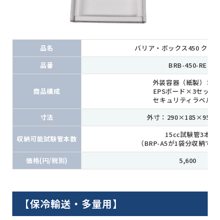
品名
バリア・ボックス450 クー
品番
BRB-450-RE
外装容器（紙製）×3
商品構成
EPSボード×3セット
セキュリティラベル×
寸法
外寸：290×185×95(m
15cc試験管3本
収納可能試験管本数
（BRP-A5が1袋分収納で
価格(円/税別)
5,600
【保冷輸送・多量用】