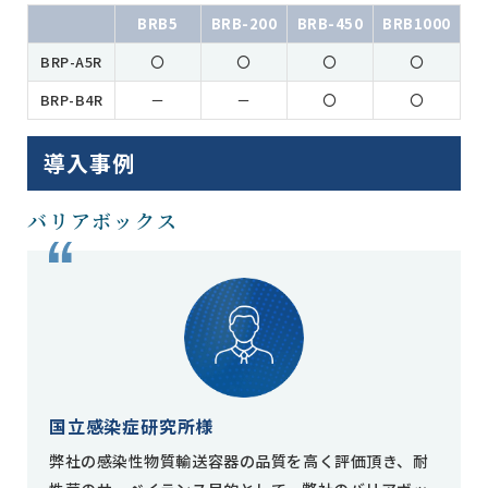
BRB5
BRB-200
BRB-450
BRB1000
BRP-A5R
〇
〇
〇
〇
BRP-B4R
－
－
〇
〇
導入事例
バリアボックス
国立感染症研究所様
弊社の感染性物質輸送容器の品質を高く評価頂き、耐