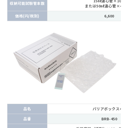
15㎖遠心管×10本
収納可能試験管本数
または50㎖遠心管×4本
価格(円/税別)
6,600
品名
バリアボックス450
品番
BRB-450