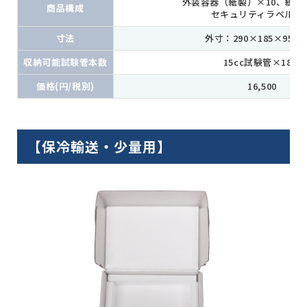
外装容器（紙製）×10、緩衝
商品構成
セキュリティラベル×1
寸法
外寸：290×185×95(ｍ
収納可能試験管本数
15cc試験管×18本
価格(円/税別)
16,500
【保冷輸送・少量用】