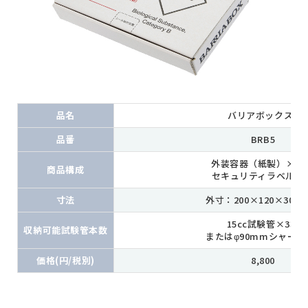
品名
バリアボックス5
品番
BRB5
外装容器（紙製）×20
商品構成
セキュリティラベル×2
寸法
外寸：200×120×30(m
15cc試験管×3本
収納可能試験管本数
またはφ90mmシャーレ
価格(円/税別)
8,800