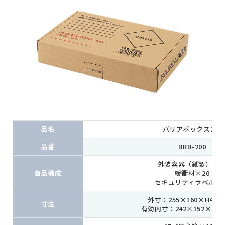
品名
バリアボックス200
品番
BRB-200
外装容器（紙製）×1
商品構成
緩衝材×20
セキュリティラベル×1
外寸：255×160×H47(
寸法
有効内寸：242×152×H46