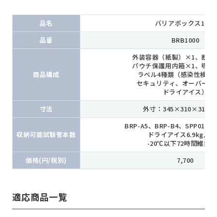
品名
バリアボックス1000
品番
BRB1000
外装容器（紙製）×1、断熱
パウチ保護用内箱×1、吸水
商品構成
ラベル4種類（感染性検体
セキュリティ、オーバーパ
ドライアイス）
寸法
外寸：345×310×310(
BRP-A5、BRP-B4、SPP011、S
収納可能試験管本数
ドライアイス6.9kg入
-20℃以下72時間維持
価格(円/税別)
7,700
適応商品一覧