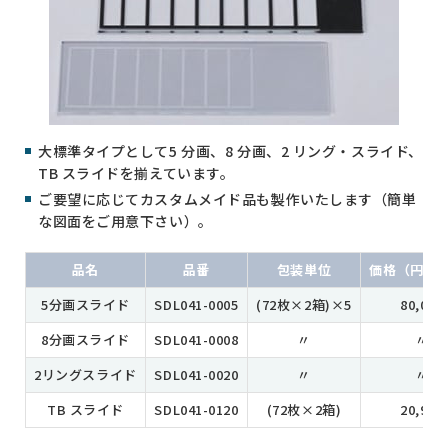
大標準タイプとして5 分画、8 分画、2 リング・スライド、
TB スライドを揃えています。
ご要望に応じてカスタムメイド品も製作いたします（簡単
な図面をご用意下さい）。
品名
品番
包装単位
価格（円/ 
5分画スライド
SDL041-0005
(72枚×2箱)×5
80,000
8分画スライド
SDL041-0008
〃
〃
2リングスライド
SDL041-0020
〃
〃
TB スライド
SDL041-0120
(72枚×2箱)
20,900