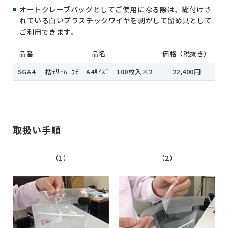
オートクレーブバッグとしてご使用になる際は、糊付けさ
れている白いプラスチックワイヤを剥がして留め具として
ご利用できます。
品番
品名
価格（税抜き）
SGA4
捨ﾃﾘｰﾊﾟｳﾁ A4ｻｲｽﾞ 100枚入×2
22,400円
取扱い手順
（1）
（2）