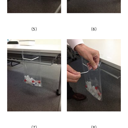
（5）
（6）
（7）
（8）