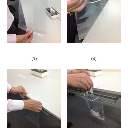
（3）
（4）