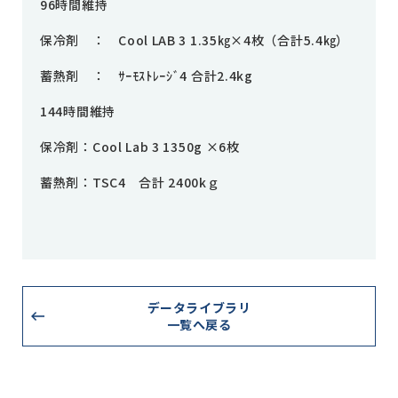
96時間維持
保冷剤 ： Cool LAB 3 1.35㎏×4枚（合計5.4㎏）
蓄熱剤 ： ｻｰﾓｽﾄﾚｰｼﾞ4 合計2.4kg
144時間維持
保冷剤：Cool Lab 3 1350g ×6枚
蓄熱剤：TSC4 合計 2400kｇ
データライブラリ
一覧へ戻る